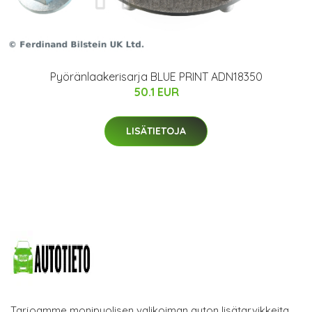
Pyöränlaakerisarja BLUE PRINT ADN18350
50.1 EUR
LISÄTIETOJA
Tarjoamme monipuolisen valikoiman auton lisätarvikkeita.