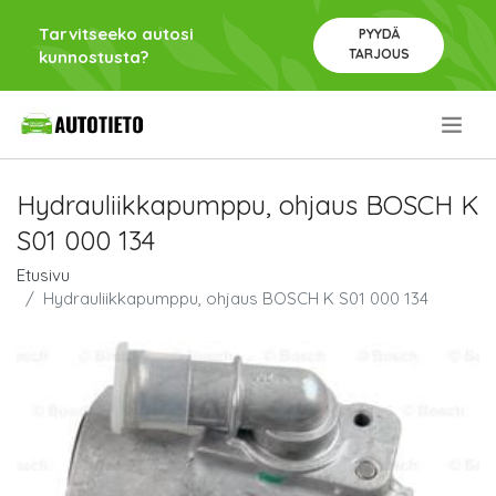
Tarvitseeko autosi
PYYDÄ
TARJOUS
kunnostusta?
.
Hydrauliikkapumppu, ohjaus BOSCH K
S01 000 134
Etusivu
Hydrauliikkapumppu, ohjaus BOSCH K S01 000 134