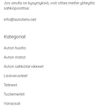
Jos sinulla on kysymyksiä, voit ottaa meihin yhteyttä
sähköpostitse:
info@autotieto.net
Kategoriat
Auton huolto
Auton matot
Auton sähkötarvikkeet
Lisävarusteet
Telineet
Tuotemerkit
Varaosat