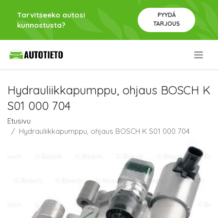
Tarvitseeko autosi
PYYDÄ
TARJOUS
kunnostusta?
.
Hydrauliikkapumppu, ohjaus BOSCH K
S01 000 704
Etusivu
Hydrauliikkapumppu, ohjaus BOSCH K S01 000 704