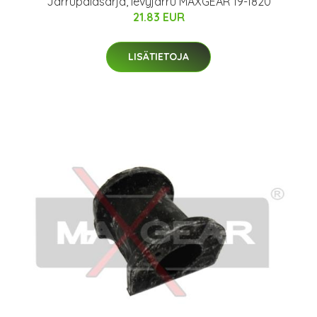
Jarrupalasarja, levyjarru MAXGEAR 19-1820
21.83 EUR
LISÄTIETOJA