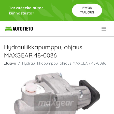
Tarvitseeko autosi
PYYDÄ
TARJOUS
kunnostusta?
.
Hydrauliikkapumppu, ohjaus
MAXGEAR 48-0086
Etusivu
Hydrauliikkapumppu, ohjaus MAXGEAR 48-0086