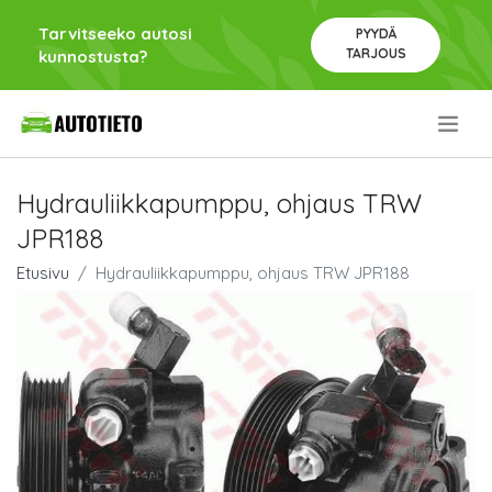
Tarvitseeko autosi
PYYDÄ
TARJOUS
kunnostusta?
.
Hydrauliikkapumppu, ohjaus TRW
JPR188
Etusivu
Hydrauliikkapumppu, ohjaus TRW JPR188