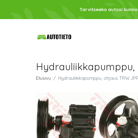
Tarvitseeko autosi kunno
Hydrauliikkapumppu,
Etusivu
Hydrauliikkapumppu, ohjaus TRW JP