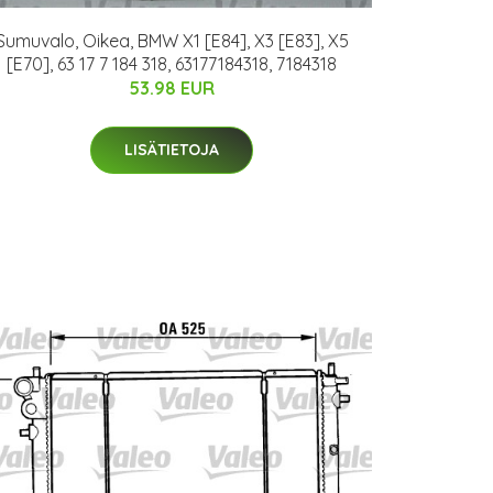
Sumuvalo, Oikea, BMW X1 [E84], X3 [E83], X5
[E70], 63 17 7 184 318, 63177184318, 7184318
53.98 EUR
LISÄTIETOJA