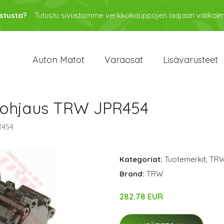
stusta?
Tutustu sivustomme verkkokauppojen laajaan valikoi
Auton Matot
Varaosat
Lisävarusteet
 ohjaus TRW JPR454
R454
Kategoriat:
Tuotemerkit
,
TR
Brand:
TRW
282.78 EUR