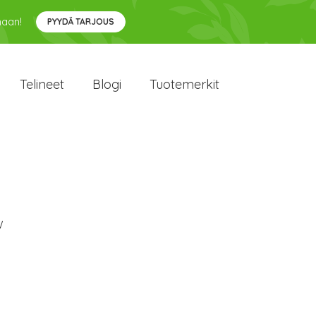
maan!
PYYDÄ TARJOUS
Telineet
Blogi
Tuotemerkit
W