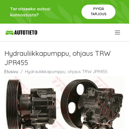
Tarvitseeko autosi
PYYDÄ
TARJOUS
kunnostusta?
.
Hydrauliikkapumppu, ohjaus TRW
JPR455
Etusivu
Hydrauliikkapumppu, ohjaus TRW JPR455