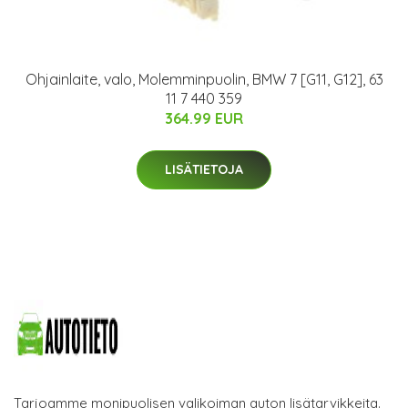
Ohjainlaite, valo, Molemminpuolin, BMW 7 [G11, G12], 63
11 7 440 359
364.99 EUR
LISÄTIETOJA
Tarjoamme monipuolisen valikoiman auton lisätarvikkeita.