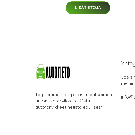
LISÄTIETOJA
Yhte
Jos si
meihin
Tarjoamme monipuolisen valikoiman
info@a
auton lisätarvikkeita. Osta
autotarvikkeet netistä edullisesti.