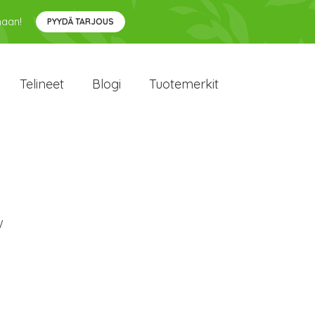
maan!
PYYDÄ TARJOUS
Telineet
Blogi
Tuotemerkit
W