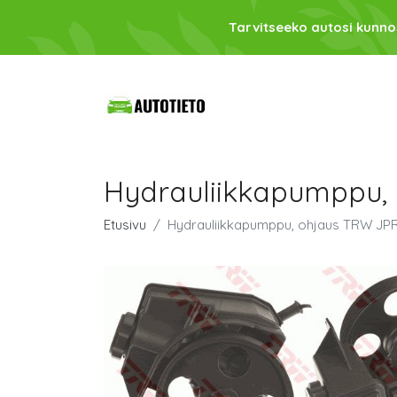
Tarvitseeko autosi kunno
Hydrauliikkapumppu,
Etusivu
Hydrauliikkapumppu, ohjaus TRW JP