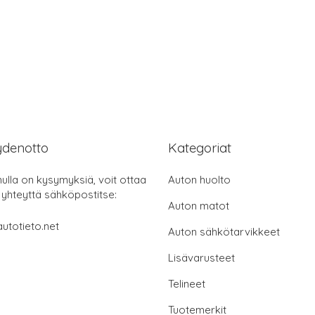
ydenotto
Kategoriat
nulla on kysymyksiä, voit ottaa
Auton huolto
 yhteyttä sähköpostitse:
Auton matot
utotieto.net
Auton sähkötarvikkeet
Lisävarusteet
Telineet
Tuotemerkit