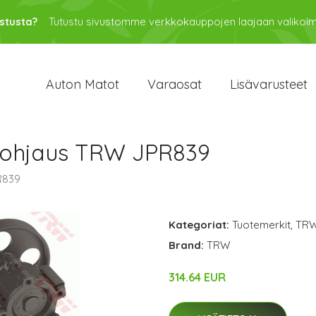
stusta?
Tutustu sivustomme verkkokauppojen laajaan valikoi
Auton Matot
Varaosat
Lisävarusteet
 ohjaus TRW JPR839
R839
Kategoriat:
Tuotemerkit
,
TR
Brand:
TRW
314.64 EUR