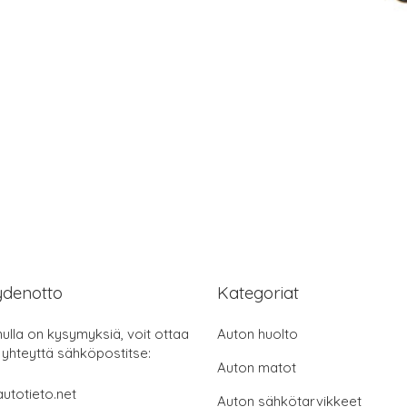
ydenotto
Kategoriat
nulla on kysymyksiä, voit ottaa
Auton huolto
 yhteyttä sähköpostitse:
Auton matot
utotieto.net
Auton sähkötarvikkeet