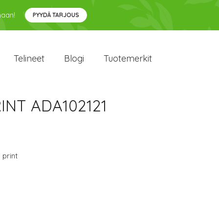
maan!
PYYDÄ TARJOUS
Telineet
Blogi
Tuotemerkit
RINT ADA102121
 print