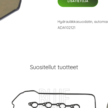
LISÄTIETOJA
Hydrauliikkasuodatin, automaa
ADA102121
Suositellut tuotteet