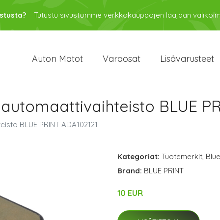
stusta?
Tutustu sivustomme verkkokauppojen laajaan valikoi
Auton Matot
Varaosat
Lisävarusteet
, automaattivaihteisto BLUE P
hteisto BLUE PRINT ADA102121
Kategoriat:
Tuotemerkit
,
Blue
Brand:
BLUE PRINT
10 EUR