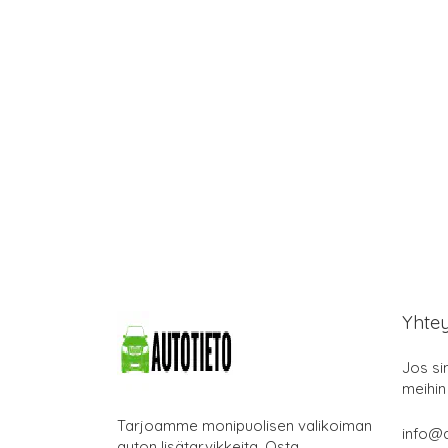
Yhte
Jos si
meihin
Tarjoamme monipuolisen valikoiman
info@a
auton lisätarvikkeita. Osta