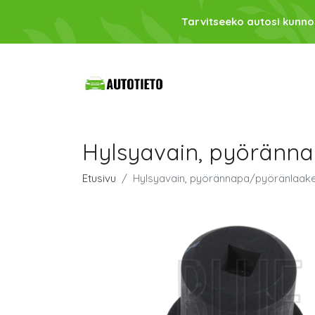
Tarvitseeko autosi kunno
Hylsyavain, pyöränn
Etusivu
Hylsyavain, pyörännapa/pyöränlaak