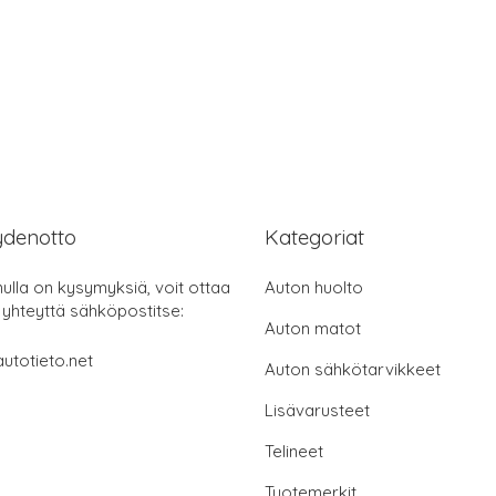
ydenotto
Kategoriat
nulla on kysymyksiä, voit ottaa
Auton huolto
 yhteyttä sähköpostitse:
Auton matot
utotieto.net
Auton sähkötarvikkeet
Lisävarusteet
Telineet
Tuotemerkit