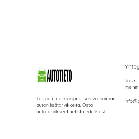
Yhte
Jos si
meihin
Tarjoamme monipuolisen valikoiman
info@a
auton lisätarvikkeita. Osta
autotarvikkeet netistä edullisesti.