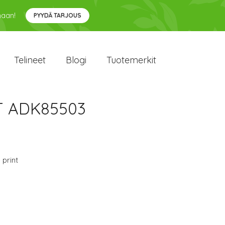
maan!
PYYDÄ TARJOUS
Telineet
Blogi
Tuotemerkit
NT ADK85503
 print