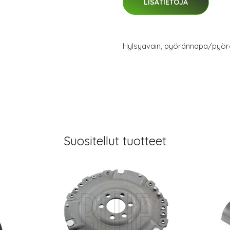
LISÄTIETOJA
Hylsyavain, pyörännapa/pyör
Suositellut tuotteet