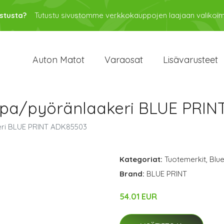
stusta?
Tutustu sivustomme verkkokauppojen laajaan valikoi
Auton Matot
Varaosat
Lisävarusteet
apa/pyöränlaakeri BLUE PRI
eri BLUE PRINT ADK85503
Kategoriat:
Tuotemerkit
,
Blue
Brand:
BLUE PRINT
54.01 EUR