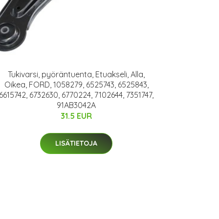
Tukivarsi, pyöräntuenta, Etuakseli, Alla,
Oikea, FORD, 1058279, 6525743, 6525843,
6615742, 6732630, 6770224, 7102644, 7351747,
91AB3042A
31.5 EUR
LISÄTIETOJA