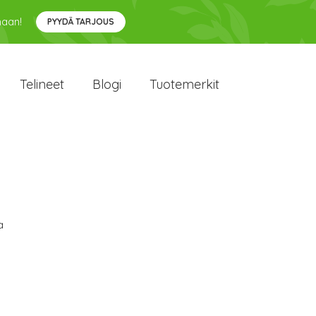
maan!
PYYDÄ TARJOUS
Telineet
Blogi
Tuotemerkit
a