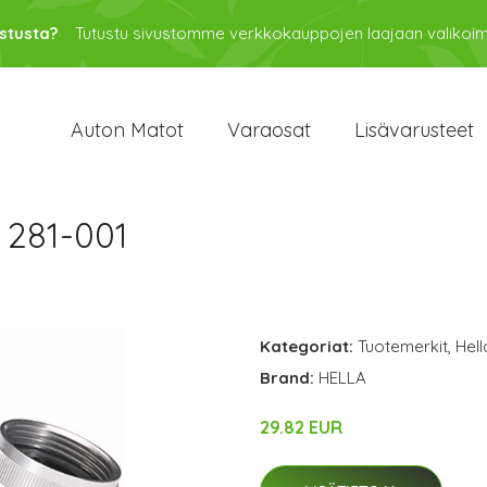
stusta?
Tutustu sivustomme verkkokauppojen laajaan valikoi
Auton Matot
Varaosat
Lisävarusteet
 281-001
Kategoriat:
Tuotemerkit
,
Hell
Brand:
HELLA
29.82 EUR