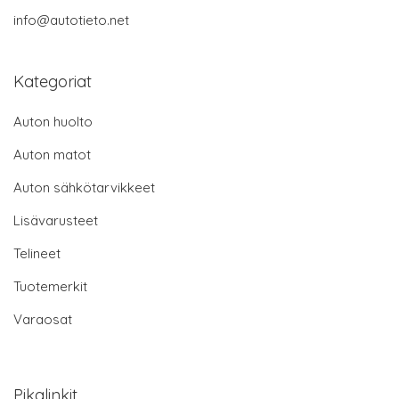
info@autotieto.net
Kategoriat
Auton huolto
Auton matot
Auton sähkötarvikkeet
Lisävarusteet
Telineet
Tuotemerkit
Varaosat
Pikalinkit