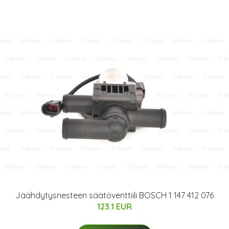
Jäähdytysnesteen säätöventtiili BOSCH 1 147 412 076
123.1 EUR