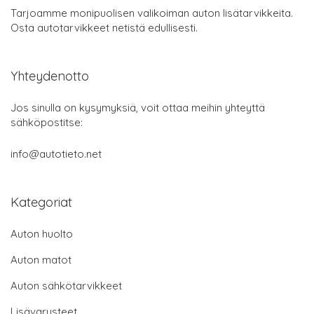
Tarjoamme monipuolisen valikoiman auton lisätarvikkeita.
Osta autotarvikkeet netistä edullisesti.
Yhteydenotto
Jos sinulla on kysymyksiä, voit ottaa meihin yhteyttä
sähköpostitse:
info@autotieto.net
Kategoriat
Auton huolto
Auton matot
Auton sähkötarvikkeet
Lisävarusteet