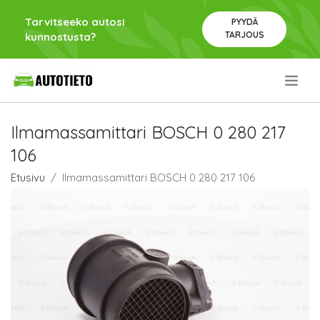
Tarvitseeko autosi
PYYDÄ
TARJOUS
kunnostusta?
.
Ilmamassamittari BOSCH 0 280 217
106
Etusivu
Ilmamassamittari BOSCH 0 280 217 106