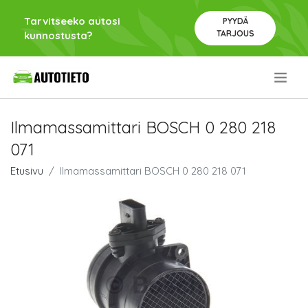
Tarvitseeko autosi
PYYDÄ
TARJOUS
kunnostusta?
.
Ilmamassamittari BOSCH 0 280 218
071
Etusivu
Ilmamassamittari BOSCH 0 280 218 071