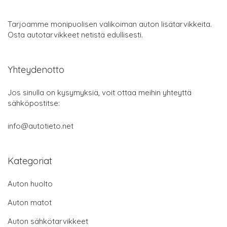
Tarjoamme monipuolisen valikoiman auton lisätarvikkeita.
Osta autotarvikkeet netistä edullisesti.
Yhteydenotto
Jos sinulla on kysymyksiä, voit ottaa meihin yhteyttä
sähköpostitse:
info@autotieto.net
Kategoriat
Auton huolto
Auton matot
Auton sähkötarvikkeet