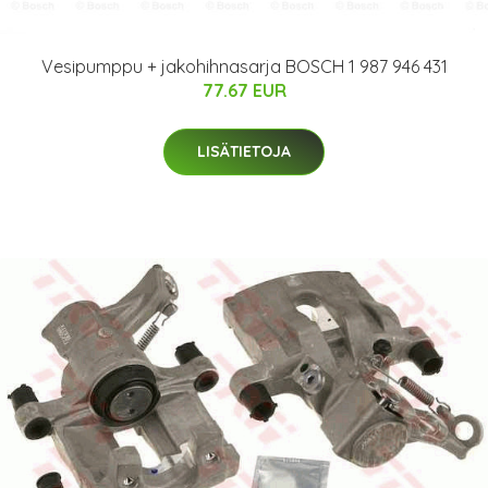
Vesipumppu + jakohihnasarja BOSCH 1 987 946 431
77.67 EUR
LISÄTIETOJA