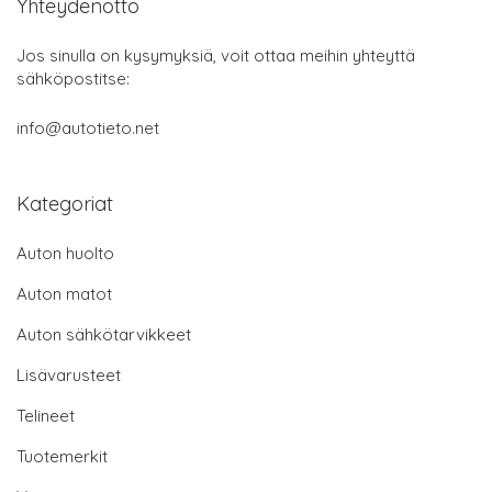
Yhteydenotto
Jos sinulla on kysymyksiä, voit ottaa meihin yhteyttä
sähköpostitse:
info@autotieto.net
Kategoriat
Auton huolto
Auton matot
Auton sähkötarvikkeet
Lisävarusteet
Telineet
Tuotemerkit