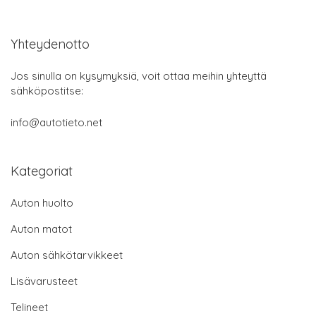
Yhteydenotto
Jos sinulla on kysymyksiä, voit ottaa meihin yhteyttä
sähköpostitse:
info@autotieto.net
Kategoriat
Auton huolto
Auton matot
Auton sähkötarvikkeet
Lisävarusteet
Telineet