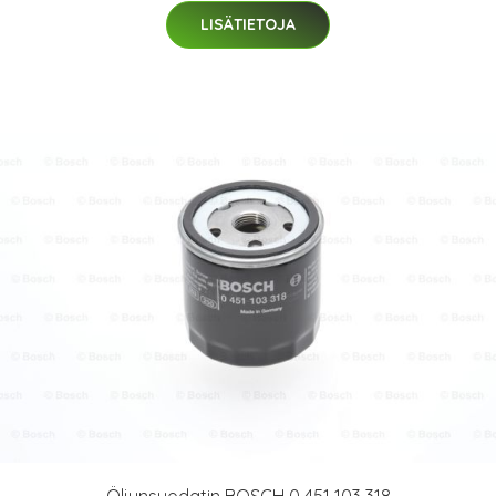
LISÄTIETOJA
Öljynsuodatin BOSCH 0 451 103 318