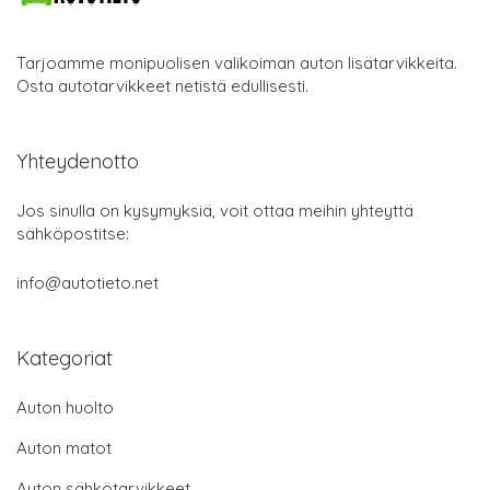
Tarjoamme monipuolisen valikoiman auton lisätarvikkeita.
Osta autotarvikkeet netistä edullisesti.
Yhteydenotto
Jos sinulla on kysymyksiä, voit ottaa meihin yhteyttä
sähköpostitse:
info@autotieto.net
Kategoriat
Auton huolto
Auton matot
Auton sähkötarvikkeet