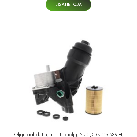
LISÄTIETOJA
Öljynjäähdytin, moottoriöljy, AUDI, 03N 115 389 H,