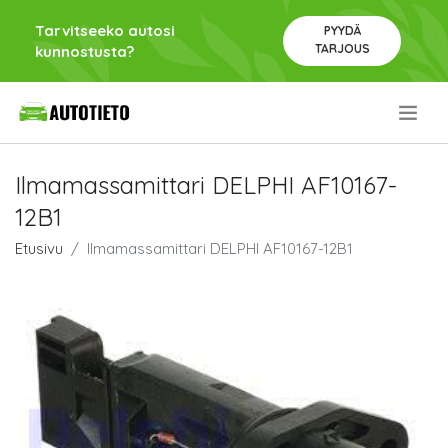
Tarvitseeko autosi
PYYDÄ
TARJOUS
kunnostusta?
.
Ilmamassamittari DELPHI AF10167-
12B1
Etusivu
Ilmamassamittari DELPHI AF10167-12B1