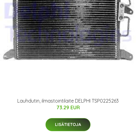
Lauhdutin, ilmastointilaite DELPHI TSP0225263
73.29 EUR
LISÄTIETOJA