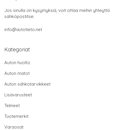
Jos sinulla on kysymyksiä, voit ottaa meihin yhteyttä
sähköpostitse:
info@autotieto.net
Kategoriat
Auton huolto
Auton matot
Auton sähkötarvikkeet
Lisävarusteet
Telineet
Tuotemerkit
Varaosat