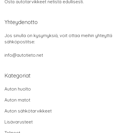
Osta autotarvikkeet netistä edullisesti.
Yhteydenotto
Jos sinulla on kysymyksiä, voit ottaa meihin yhteyttä
sähköpostitse:
info@autotieto.net
Kategoriat
Auton huolto
Auton matot
Auton sähkötarvikkeet
Lisävarusteet
Telineet