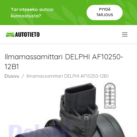
Tarvitseeko autosi
PYYDÄ
TARJOUS
kunnostusta?
.
Ilmamassamittari DELPHI AF10250-
12B1
Etusivu
Ilmamassamittari DELPHI AF10250-12B1