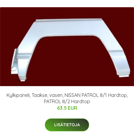
Kylkipaneli, Taakse, vasen, NISSAN PATROL III/1 Hardtop,
PATROL III/2 Hardtop
63.5 EUR
LISÄTIETOJA