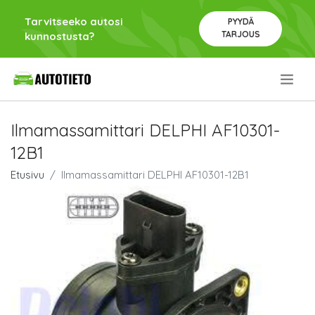
Tarvitseeko autosi
PYYDÄ
TARJOUS
kunnostusta?
.
Ilmamassamittari DELPHI AF10301-
12B1
Etusivu
Ilmamassamittari DELPHI AF10301-12B1