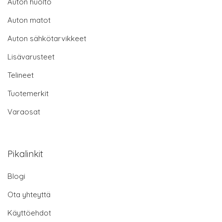
Auton huolto
Auton matot
Auton sähkötarvikkeet
Lisävarusteet
Telineet
Tuotemerkit
Varaosat
Pikalinkit
Blogi
Ota yhteyttä
Käyttöehdot