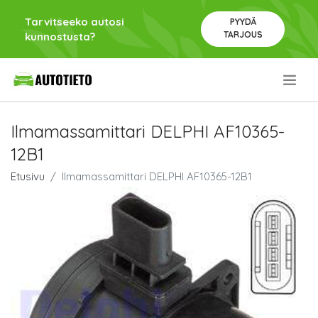
Tarvitseeko autosi
PYYDÄ
TARJOUS
kunnostusta?
.
Ilmamassamittari DELPHI AF10365-
12B1
Etusivu
Ilmamassamittari DELPHI AF10365-12B1