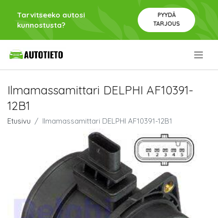
Tarvitseeko autosi
PYYDÄ
TARJOUS
kunnostusta?
.
Ilmamassamittari DELPHI AF10391-
12B1
Etusivu
Ilmamassamittari DELPHI AF10391-12B1