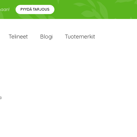
maan!
PYYDÄ TARJOUS
Telineet
Blogi
Tuotemerkit
a