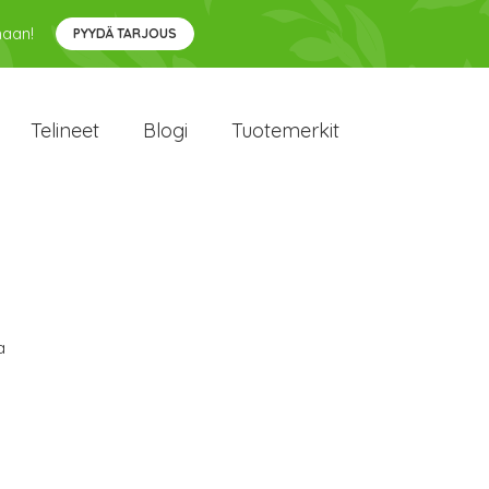
maan!
PYYDÄ TARJOUS
Telineet
Blogi
Tuotemerkit
a