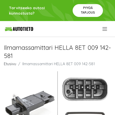
Tarvitseeko autosi
PYYDÄ
TARJOUS
kunnostusta?
.
Ilmamassamittari HELLA 8ET 009 142-
581
Etusivu
Ilmamassamittari HELLA 8ET 009 142-581