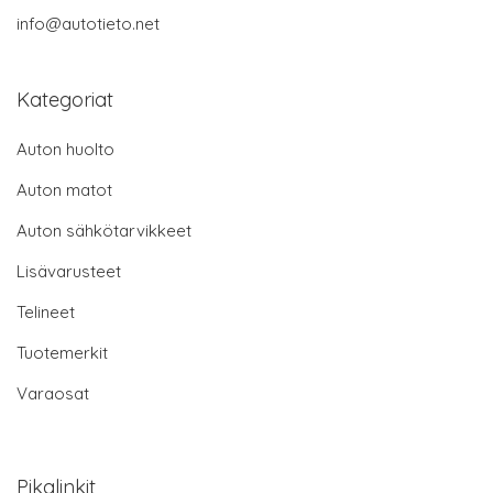
info@autotieto.net
Kategoriat
Auton huolto
Auton matot
Auton sähkötarvikkeet
Lisävarusteet
Telineet
Tuotemerkit
Varaosat
Pikalinkit