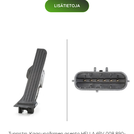
LISÄTIETOJA
Tunnistin, Kaasupolkimen asento HELLA 6PV 008 890-