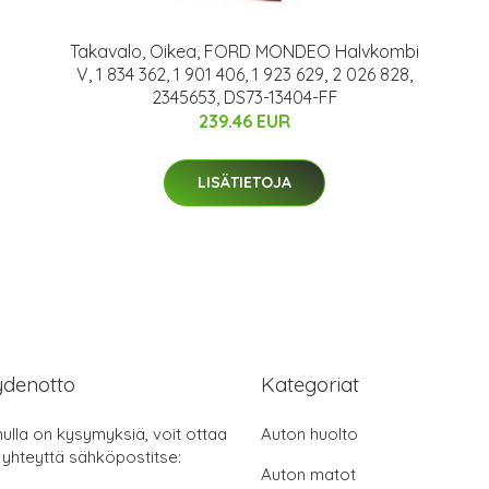
Takavalo, Oikea, FORD MONDEO Halvkombi
V, 1 834 362, 1 901 406, 1 923 629, 2 026 828,
2345653, DS73-13404-FF
239.46 EUR
LISÄTIETOJA
ydenotto
Kategoriat
nulla on kysymyksiä, voit ottaa
Auton huolto
 yhteyttä sähköpostitse:
Auton matot