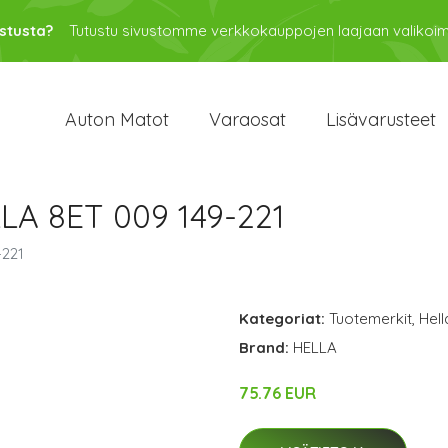
stusta?
Tutustu sivustomme verkkokauppojen laajaan valikoi
Auton Matot
Varaosat
Lisävarusteet
LA 8ET 009 149-221
-221
Kategoriat:
Tuotemerkit
,
Hell
Brand:
HELLA
75.76 EUR