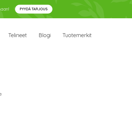
maan!
PYYDÄ TARJOUS
Telineet
Blogi
Tuotemerkit
a