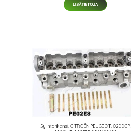
LISÄTIETOJA
Sylinterikansi, CITROËN,PEUGEOT, 0200CP,