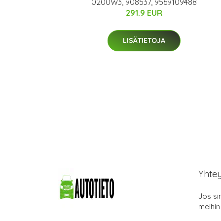
0200W3, 908537, 9569109488
291.9 EUR
LISÄTIETOJA
Yhte
Jos si
meihin