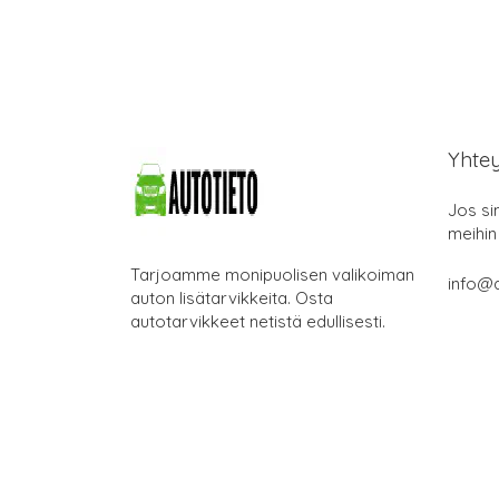
Yhte
Jos si
meihin
Tarjoamme monipuolisen valikoiman
info@a
auton lisätarvikkeita. Osta
autotarvikkeet netistä edullisesti.