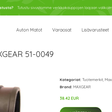
stusta?
Tutustu sivustomme verkkokauppojen laajaan valikoi
Auton Matot
Varaosat
Lisävarusteet
XGEAR 51-0049
Kategoriat:
Tuotemerkit
,
Max
Brand:
MAXGEAR
38.42 EUR