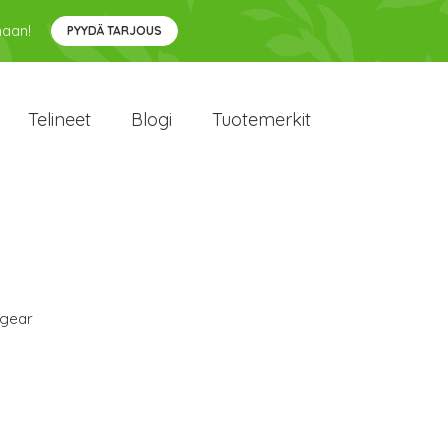
maan!
PYYDÄ TARJOUS
Telineet
Blogi
Tuotemerkit
gear