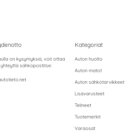
ydenotto
Kategoriat
nulla on kysymyksiä, voit ottaa
Auton huolto
 yhteyttä sähköpostitse:
Auton matot
utotieto.net
Auton sähkötarvikkeet
Lisävarusteet
Telineet
Tuotemerkit
Varaosat