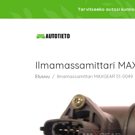
Tarvitseeko autosi kunno
Ilmamassamittari MA
Etusivu
Ilmamassamittari MAXGEAR 51-0049