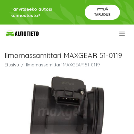
Tarvitseeko autosi
PYYDÄ
TARJOUS
kunnostusta?
.
Ilmamassamittari MAXGEAR 51-0119
Etusivu
Ilmamassamittari MAXGEAR 51-0119