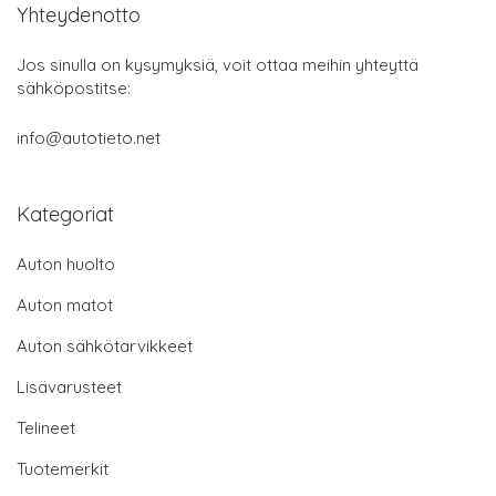
Yhteydenotto
Jos sinulla on kysymyksiä, voit ottaa meihin yhteyttä
sähköpostitse:
info@autotieto.net
Kategoriat
Auton huolto
Auton matot
Auton sähkötarvikkeet
Lisävarusteet
Telineet
Tuotemerkit