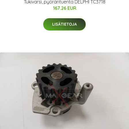
Tukivarsi, pyöräntuenta DELPHI TC3718
167.26 EUR
LISÄTIETOJA