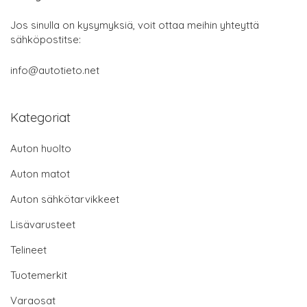
Jos sinulla on kysymyksiä, voit ottaa meihin yhteyttä
sähköpostitse:
info@autotieto.net
Kategoriat
Auton huolto
Auton matot
Auton sähkötarvikkeet
Lisävarusteet
Telineet
Tuotemerkit
Varaosat