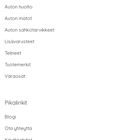
Auton huolto
Auton matot
Auton sähkötarvikkeet
Lisävarusteet
Telineet
Tuotemerkit
Varaosat
Pikalinkit
Blogi
Ota yhteyttä
Käyttöehdot