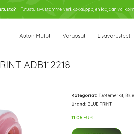
stusta?
Tutustu sivustomme verkkokauppojen laajaan valikoi
Auton Matot
Varaosat
Lisävarusteet
PRINT ADB112218
Kategoriat:
Tuotemerkit
,
Blue
Brand:
BLUE PRINT
11.06 EUR