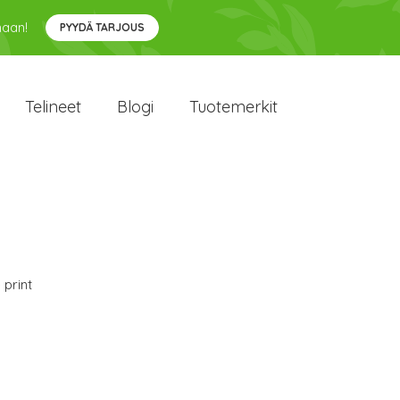
maan!
PYYDÄ TARJOUS
Telineet
Blogi
Tuotemerkit
 print