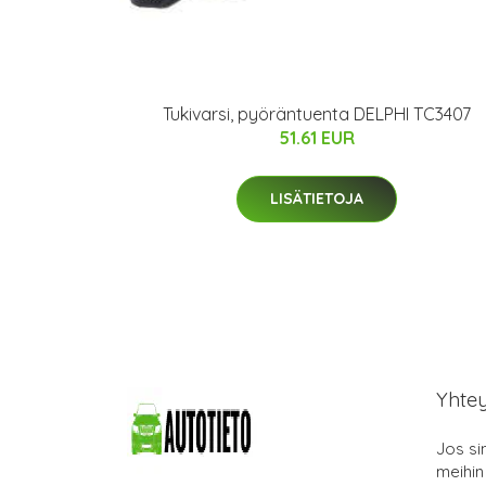
Tukivarsi, pyöräntuenta DELPHI TC3407
51.61 EUR
LISÄTIETOJA
Yhte
Jos si
meihin