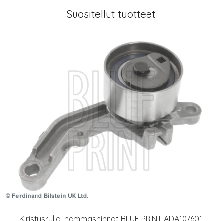
Suositellut tuotteet
Kiristysrulla, hammashihnat BLUE PRINT ADA107601