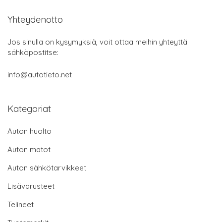
Yhteydenotto
Jos sinulla on kysymyksiä, voit ottaa meihin yhteyttä
sähköpostitse:
info@autotieto.net
Kategoriat
Auton huolto
Auton matot
Auton sähkötarvikkeet
Lisävarusteet
Telineet