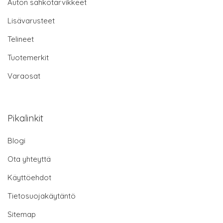
Auton sähkötarvikkeet
Lisävarusteet
Telineet
Tuotemerkit
Varaosat
Pikalinkit
Blogi
Ota yhteyttä
Käyttöehdot
Tietosuojakäytäntö
Sitemap