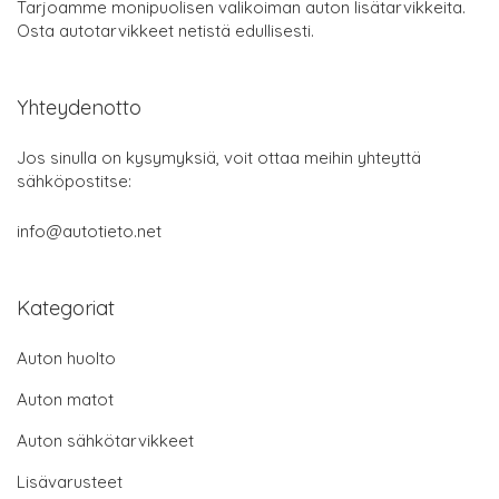
Tarjoamme monipuolisen valikoiman auton lisätarvikkeita.
Osta autotarvikkeet netistä edullisesti.
Yhteydenotto
Jos sinulla on kysymyksiä, voit ottaa meihin yhteyttä
sähköpostitse:
info@autotieto.net
Kategoriat
Auton huolto
Auton matot
Auton sähkötarvikkeet
Lisävarusteet