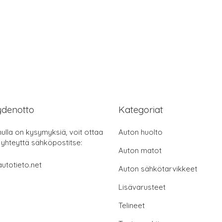
ydenotto
Kategoriat
nulla on kysymyksiä, voit ottaa
Auton huolto
 yhteyttä sähköpostitse:
Auton matot
utotieto.net
Auton sähkötarvikkeet
Lisävarusteet
Telineet