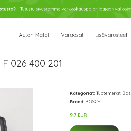
stusta?
Tutustu sivustomme verkkokauppojen laajaan valikoi
Auton Matot
Varaosat
Lisävarusteet
F 026 400 201
Kategoriat:
Tuotemerkit
,
Bos
Brand:
BOSCH
9.7 EUR