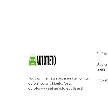
Yhte
Jos si
meihin
Tarjoamme monipuolisen valikoiman
info@a
auton lisätarvikkeita. Osta
autotarvikkeet netistä edullisesti.