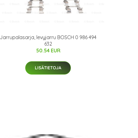
Jarrupalasarja, levyjarru BOSCH 0 986 494
632
50.54 EUR
LISÄTIETOJA