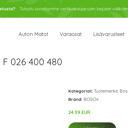
stusta?
Tutustu sivustomme verkkokauppojen laajaan valikoi
Auton Matot
Varaosat
Lisävarusteet
 F 026 400 480
Kategoriat:
Tuotemerkit
,
Bos
Brand:
BOSCH
24.59 EUR