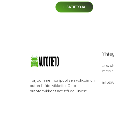
LISÄTIETOJA
Yhte
Jos si
meihin
Tarjoamme monipuolisen valikoiman
info@a
auton lisätarvikkeita. Osta
autotarvikkeet netistä edullisesti.