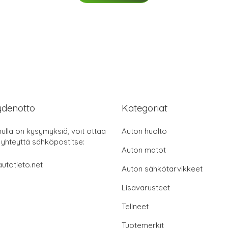
ydenotto
Kategoriat
nulla on kysymyksiä, voit ottaa
Auton huolto
 yhteyttä sähköpostitse:
Auton matot
utotieto.net
Auton sähkötarvikkeet
Lisävarusteet
Telineet
Tuotemerkit