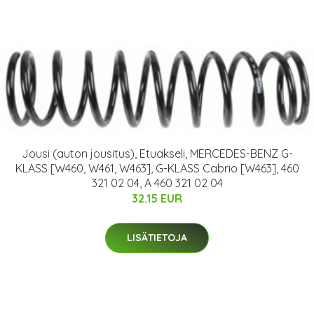
Jousi (auton jousitus), Etuakseli, MERCEDES-BENZ G-
KLASS [W460, W461, W463], G-KLASS Cabrio [W463], 460
321 02 04, A 460 321 02 04
32.15 EUR
LISÄTIETOJA