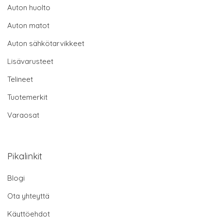
Auton huolto
Auton matot
Auton sähkötarvikkeet
Lisävarusteet
Telineet
Tuotemerkit
Varaosat
Pikalinkit
Blogi
Ota yhteyttä
Käyttöehdot