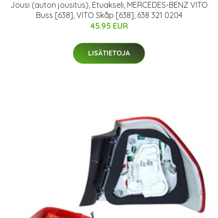
Jousi (auton jousitus), Etuakseli, MERCEDES-BENZ VITO
Buss [638], VITO Skåp [638], 638 321 0204
45.95 EUR
LISÄTIETOJA