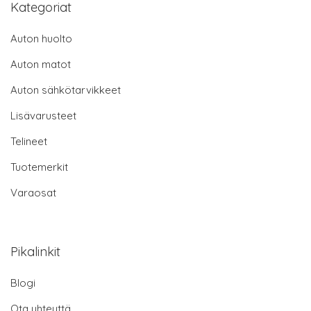
Kategoriat
Auton huolto
Auton matot
Auton sähkötarvikkeet
Lisävarusteet
Telineet
Tuotemerkit
Varaosat
Pikalinkit
Blogi
Ota yhteyttä