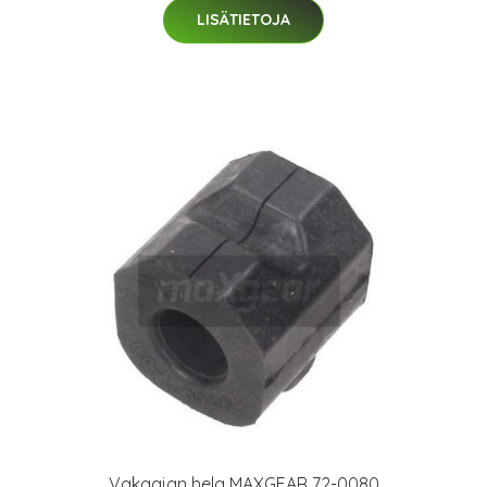
LISÄTIETOJA
Vakaajan hela MAXGEAR 72-0080