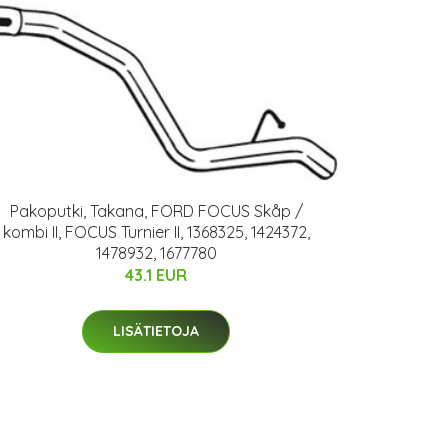
Pakoputki, Takana, FORD FOCUS Skåp /
kombi II, FOCUS Turnier II, 1368325, 1424372,
1478932, 1677780
43.1 EUR
LISÄTIETOJA