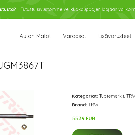
stusta?
Tutustu sivustomme verkkokauppojen laajaan valikoi
Auton Matot
Varaosat
Lisävarusteet
 JGM3867T
Kategoriat:
Tuotemerkit
,
TR
Brand:
TRW
55.39 EUR