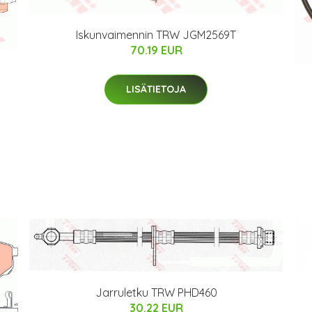
Iskunvaimennin TRW JGM2569T
70.19 EUR
LISÄTIETOJA
Jarruletku TRW PHD460
30.22 EUR