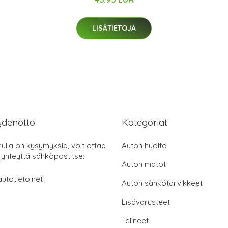
LISÄTIETOJA
ydenotto
Kategoriat
nulla on kysymyksiä, voit ottaa
Auton huolto
 yhteyttä sähköpostitse:
Auton matot
utotieto.net
Auton sähkötarvikkeet
Lisävarusteet
Telineet