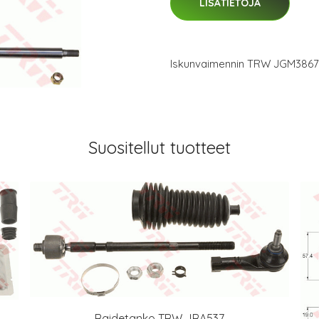
LISÄTIETOJA
Iskunvaimennin TRW JGM386
Suositellut tuotteet
Raidetanko TRW JRA537