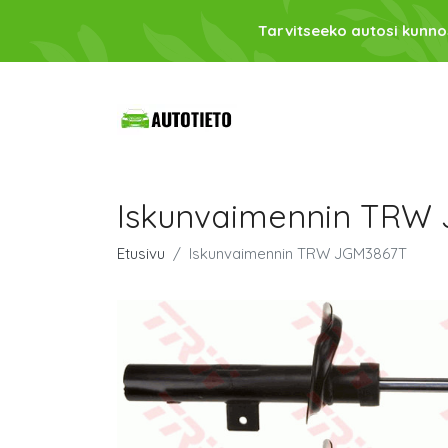
Tarvitseeko autosi kunno
Iskunvaimennin TRW
Etusivu
Iskunvaimennin TRW JGM3867T