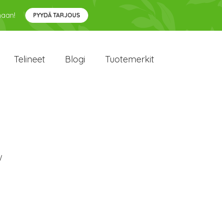
maan!
PYYDÄ TARJOUS
Telineet
Blogi
Tuotemerkit
W