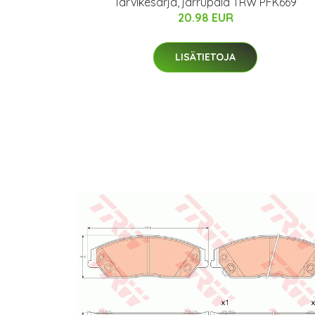
Tarvikesarja, jarrupala TRW PFK669
20.98 EUR
LISÄTIETOJA