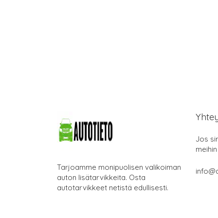
Yhte
Jos si
meihin
Tarjoamme monipuolisen valikoiman
info@a
auton lisätarvikkeita. Osta
autotarvikkeet netistä edullisesti.