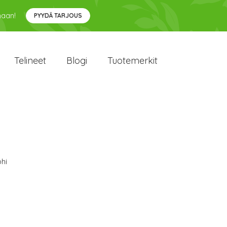
maan!
PYYDÄ TARJOUS
Telineet
Blogi
Tuotemerkit
hi