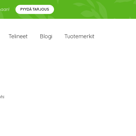
maan!
PYYDÄ TARJOUS
Telineet
Blogi
Tuotemerkit
hi