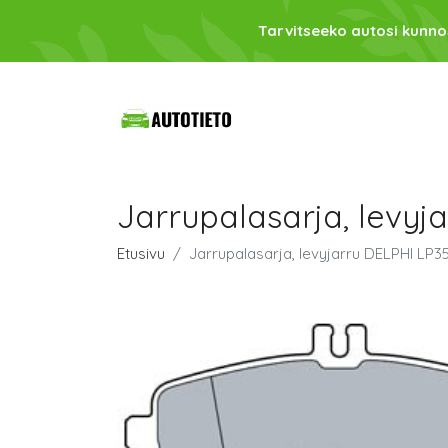
Tarvitseeko autosi kunno
Jarrupalasarja, levyj
Etusivu
Jarrupalasarja, levyjarru DELPHI LP3