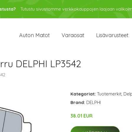
stusta?
Tutustu sivustomme verkkokauppojen laajaan valikoi
Auton Matot
Varaosat
Lisävarusteet
arru DELPHI LP3542
542
Kategoriat:
Tuotemerkit
,
Delp
Brand:
DELPHI
38.01 EUR