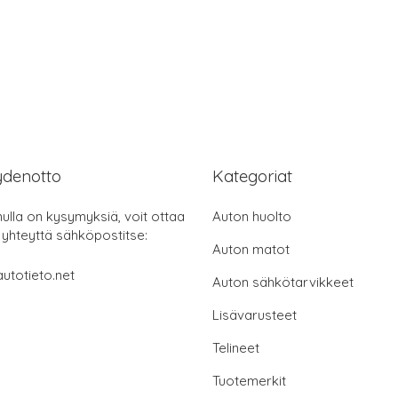
ydenotto
Kategoriat
nulla on kysymyksiä, voit ottaa
Auton huolto
 yhteyttä sähköpostitse:
Auton matot
utotieto.net
Auton sähkötarvikkeet
Lisävarusteet
Telineet
Tuotemerkit