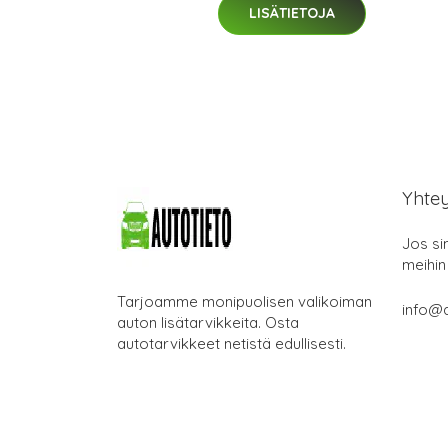
LISÄTIETOJA
Yhte
Jos si
meihin
Tarjoamme monipuolisen valikoiman
info@a
auton lisätarvikkeita. Osta
autotarvikkeet netistä edullisesti.