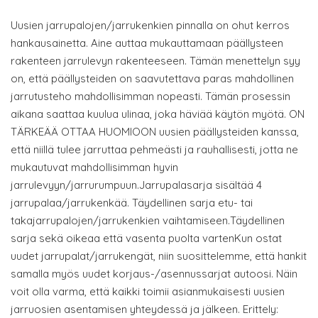
Uusien jarrupalojen/jarrukenkien pinnalla on ohut kerros
hankausainetta. Aine auttaa mukauttamaan päällysteen
rakenteen jarrulevyn rakenteeseen. Tämän menettelyn syy
on, että päällysteiden on saavutettava paras mahdollinen
jarrutusteho mahdollisimman nopeasti. Tämän prosessin
aikana saattaa kuulua ulinaa, joka häviää käytön myötä. ON
TÄRKEÄÄ OTTAA HUOMIOON uusien päällysteiden kanssa,
että niillä tulee jarruttaa pehmeästi ja rauhallisesti, jotta ne
mukautuvat mahdollisimman hyvin
jarrulevyyn/jarrurumpuun.Jarrupalasarja sisältää 4
jarrupalaa/jarrukenkää. Täydellinen sarja etu- tai
takajarrupalojen/jarrukenkien vaihtamiseen.Täydellinen
sarja sekä oikeaa että vasenta puolta vartenKun ostat
uudet jarrupalat/jarrukengät, niin suosittelemme, että hankit
samalla myös uudet korjaus-/asennussarjat autoosi. Näin
voit olla varma, että kaikki toimii asianmukaisesti uusien
jarruosien asentamisen yhteydessä ja jälkeen. Erittely: