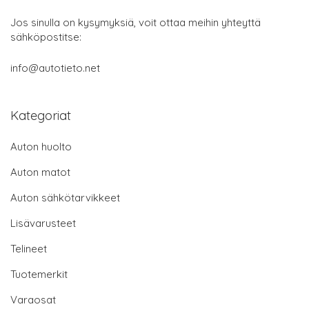
Jos sinulla on kysymyksiä, voit ottaa meihin yhteyttä
sähköpostitse:
info@autotieto.net
Kategoriat
Auton huolto
Auton matot
Auton sähkötarvikkeet
Lisävarusteet
Telineet
Tuotemerkit
Varaosat