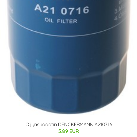
Öljynsuodatin DENCKERMANN A210716
5.89 EUR