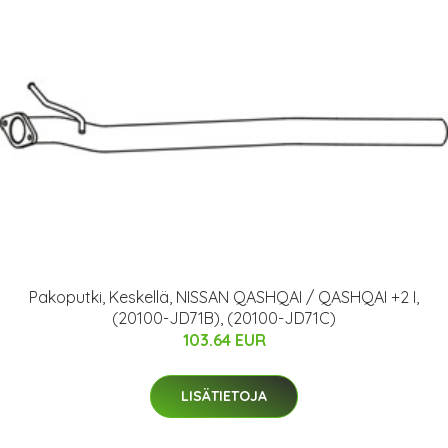
Pakoputki, Keskellä, NISSAN QASHQAI / QASHQAI +2 I,
(20100-JD71B), (20100-JD71C)
103.64 EUR
LISÄTIETOJA