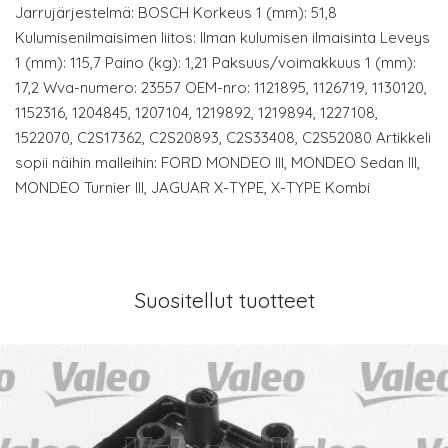
Jarrujärjestelmä: BOSCH Korkeus 1 (mm): 51,8
Kulumisenilmaisimen liitos: Ilman kulumisen ilmaisinta Leveys
1 (mm): 115,7 Paino (kg): 1,21 Paksuus/voimakkuus 1 (mm):
17,2 Wva-numero: 23557 OEM-nro: 1121895, 1126719, 1130120,
1152316, 1204845, 1207104, 1219892, 1219894, 1227108,
1522070, C2S17362, C2S20893, C2S33408, C2S52080 Artikkeli
sopii näihin malleihin: FORD MONDEO III, MONDEO Sedan III,
MONDEO Turnier III, JAGUAR X-TYPE, X-TYPE Kombi
Suositellut tuotteet