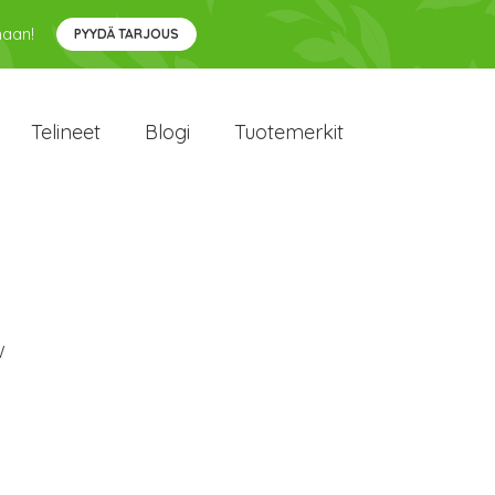
maan!
PYYDÄ TARJOUS
Telineet
Blogi
Tuotemerkit
W