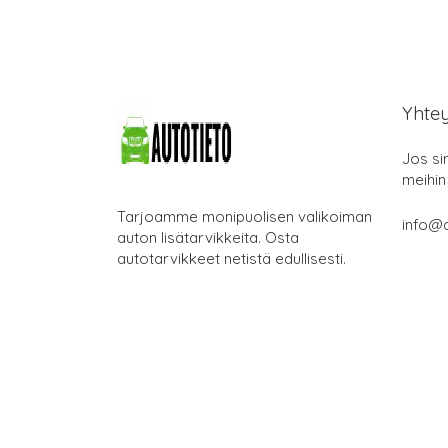
Yhte
Jos si
meihin
Tarjoamme monipuolisen valikoiman
info@a
auton lisätarvikkeita. Osta
autotarvikkeet netistä edullisesti.