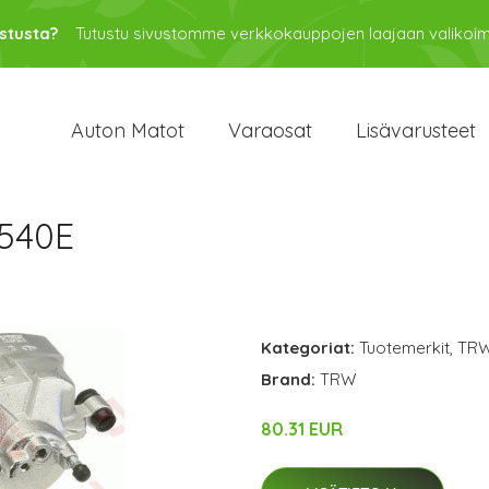
stusta?
Tutustu sivustomme verkkokauppojen laajaan valikoi
Auton Matot
Varaosat
Lisävarusteet
540E
Kategoriat:
Tuotemerkit
,
TR
Brand:
TRW
80.31 EUR