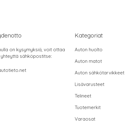
ydenotto
Kategoriat
nulla on kysymyksiä, voit ottaa
Auton huolto
 yhteyttä sähköpostitse:
Auton matot
utotieto.net
Auton sähkötarvikkeet
Lisävarusteet
Telineet
Tuotemerkit
Varaosat