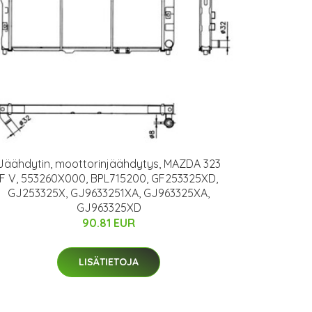
Jäähdytin, moottorinjäähdytys, MAZDA 323
F V, 553260X000, BPL715200, GF253325XD,
GJ253325X, GJ9633251XA, GJ963325XA,
GJ963325XD
90.81 EUR
LISÄTIETOJA