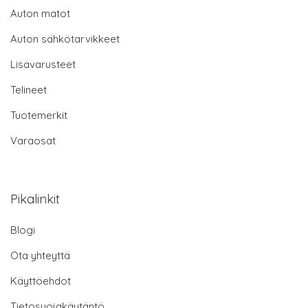
Auton matot
Auton sähkötarvikkeet
Lisävarusteet
Telineet
Tuotemerkit
Varaosat
Pikalinkit
Blogi
Ota yhteyttä
Käyttöehdot
Tietosuojakäytäntö