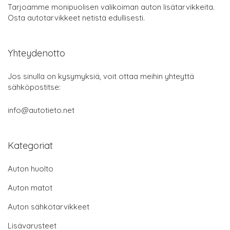
Tarjoamme monipuolisen valikoiman auton lisätarvikkeita.
Osta autotarvikkeet netistä edullisesti.
Yhteydenotto
Jos sinulla on kysymyksiä, voit ottaa meihin yhteyttä
sähköpostitse:
info@autotieto.net
Kategoriat
Auton huolto
Auton matot
Auton sähkötarvikkeet
Lisävarusteet