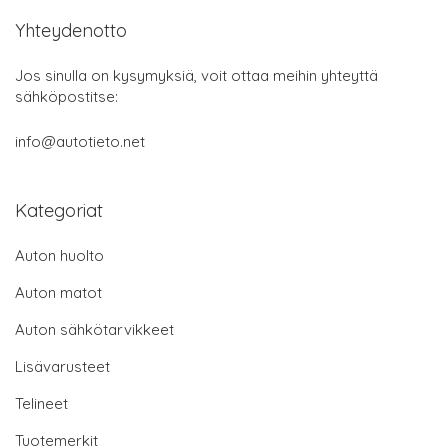
Yhteydenotto
Jos sinulla on kysymyksiä, voit ottaa meihin yhteyttä
sähköpostitse:
info@autotieto.net
Kategoriat
Auton huolto
Auton matot
Auton sähkötarvikkeet
Lisävarusteet
Telineet
Tuotemerkit