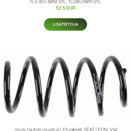
1C0 807 681B 01C, 1C0807681F01C
52.5 EUR
LISÄTIETOJA
Jousi (auton jousitus), Etuakseli, SEAT LEON, VW