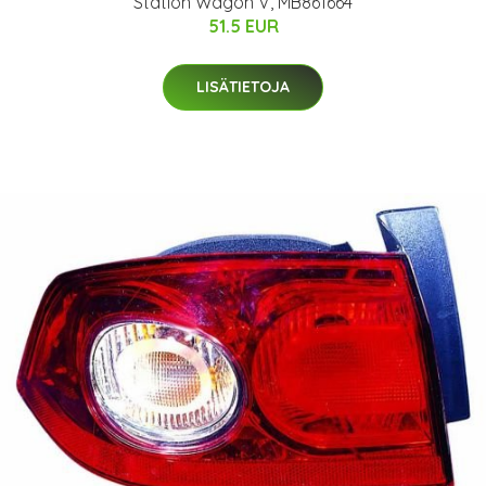
Station Wagon V, MB861664
51.5 EUR
LISÄTIETOJA