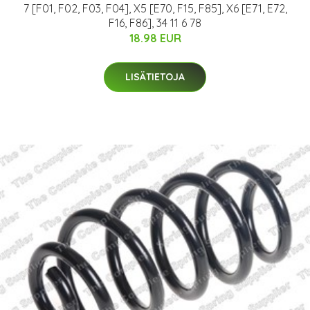
7 [F01, F02, F03, F04], X5 [E70, F15, F85], X6 [E71, E72,
F16, F86], 34 11 6 78
18.98 EUR
LISÄTIETOJA